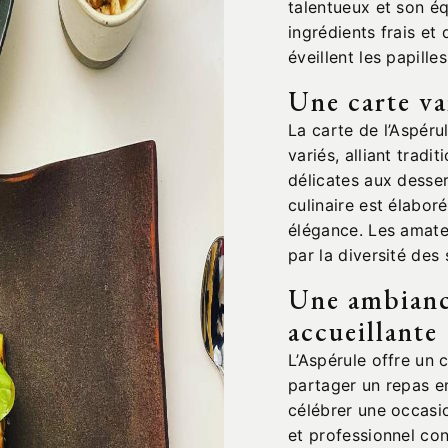
talentueux et son éq
ingrédients frais et
éveillent les papille
Une carte va
La carte de l’Aspéru
variés, alliant tradi
délicates aux desse
culinaire est élabor
élégance. Les amate
par la diversité des
Une ambianc
accueillante
L’Aspérule offre un 
partager un repas en
célébrer une occasio
et professionnel co