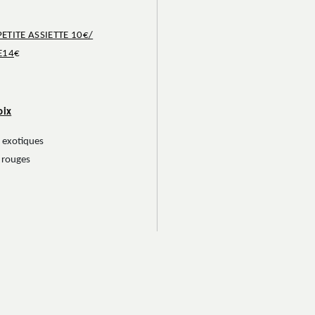
ETITE ASSIETTE 10€/
E14
€
oix
s exotiques
s rouges