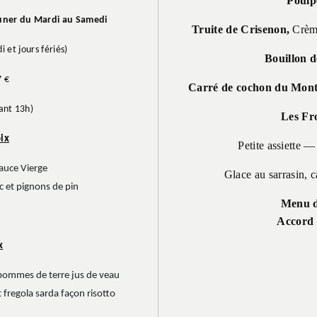
Poulp
uner du Mardi au Samedi
Truite de Crisenon,
Crème
 et jours fériés)
Bouillon d
 €
Carré de cochon du Mon
nt 13h)
Les Fr
ix
Petite assiette 
auce Vierge
Glace au sarrasin, 
c et pignons de pin
Menu d
Accord 
x
 pommes de terre jus de veau
 fregola sarda façon risotto