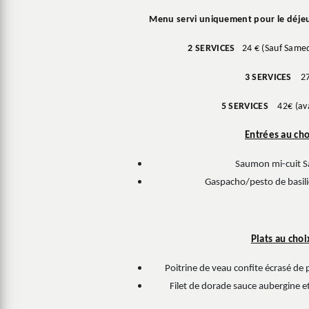
Menu servi uniquement pour le déje
2 SERVICES
24 € (Sauf Samedi
3 SERVICES
27
5 SERVICES
42€ (ava
Entrées au cho
Saumon mi-cuit S
Gaspacho/pesto de basili
Plats au choi
Poitrine de veau confite écrasé de
Filet de dorade sauce aubergine et