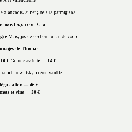
e
À la valencienne
 d’anchois, aubergine a la parmigiana
e maïs
Façon corn Cha
tgré
Maïs, jus de cochon au lait de coco
omages de Thomas
—
10 €
Grande assiette —
14 €
caramel au whisky, crème vanille
égustation — 46 €
mets et vins — 30 €