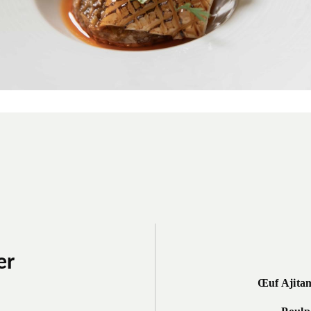
er
Œuf Ajita