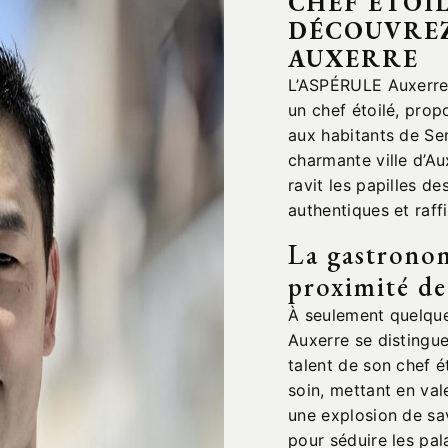
CHEF ÉTOIL
DÉCOUVREZ
AUXERRE
L’ASPÉRULE Auxerre,
un chef étoilé, prop
aux habitants de Sen
charmante ville d’A
ravit les papilles d
authentiques et raff
La gastronom
proximité de
À seulement quelqu
Auxerre se distingue 
talent de son chef é
soin, mettant en vale
une explosion de sa
pour séduire les pala