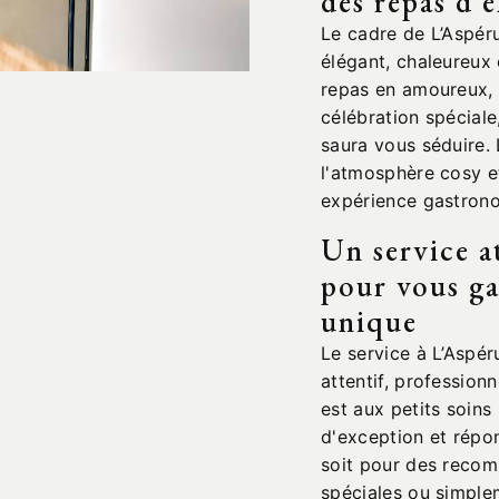
des repas d'
Le cadre de L’Aspéru
élégant, chaleureux 
repas en amoureux, 
célébration spéciale
saura vous séduire.
l'atmosphère cosy et
expérience gastrono
Un service a
pour vous ga
unique
Le service à L’Aspéru
attentif, professionn
est aux petits soin
d'exception et répo
soit pour des reco
spéciales ou simple