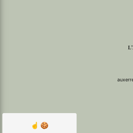
L
auxerr