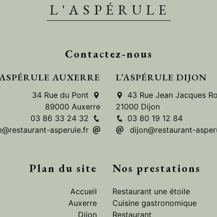
L'ASPÉRULE
Contactez-nous
’ASPÉRULE AUXERRE
L’ASPÉRULE DIJON
34 Rue du Pont
43 Rue Jean Jacques R
89000 Auxerre
21000 Dijon
03 86 33 24 32
03 80 19 12 84
e@restaurant-asperule.fr
dijon@restaurant-asperu
Plan du site
Nos prestations
Accueil
Restaurant une étoile
Auxerre
Cuisine gastronomique
Dijon
Restaurant