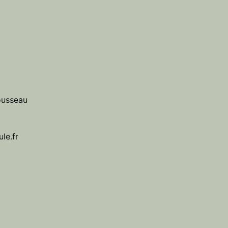
ousseau
le.fr