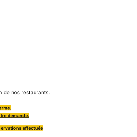
n de nos restaurants.
ferme.
otre demande.
servations effectuée